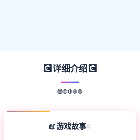
💽
💽
详细介绍
🟣
🟢
🔴
🟡
🔵
📖
游戏故事
✨