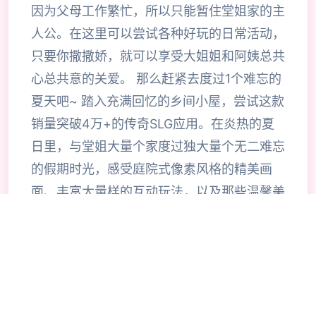
因为父母工作繁忙，所以只能暂住堂姐家的主
人公。在这里可以尝试各种好玩的日常活动，
只要你撒撒娇，就可以享受大姐姐和阿姨总共
心总共意的关爱。 那么赶紧去度过1个难忘的
夏天吧~ 踏入充满回忆的乡间小屋，尝试这款
销量突破4万+的传奇SLG应用。在炎热的夏
日里，与堂姐大量个家度过独大量个无二难忘
的假期时光，感受庭院式像素风格的精美画
面、丰富大量样的互动玩法，以及那些温馨美
好的甜蜜时刻。各1个场景都精心雕琢，各1个
对象都栩栩如生，带给你前所未有的沉浸式应
用尝试。