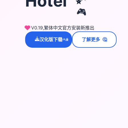
Hotel
✨
🎮
V0.19,繁体中文官方安装新推出
🤔
汉化版下载
了解更多
💫
✨
⭐