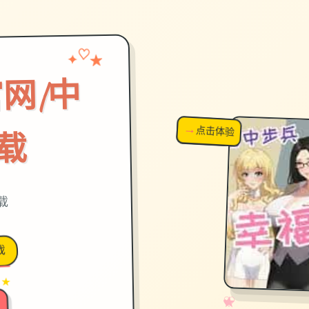
✦
♡
★
网|中
→
↗
点击体验
超棒！
载
下载
戏
 ★
✧
♡
★
♥