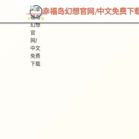
~~~
★
♡
✦
✧
♥
~
→
↗
幸福岛幻想官网|中文免费下
✦ ✧ ★