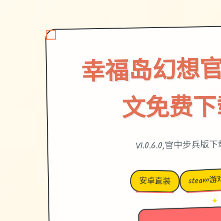
幸福岛幻想官
文免费下
V1.0.6.0,官中步兵版
steam游
安卓直装
→
✦