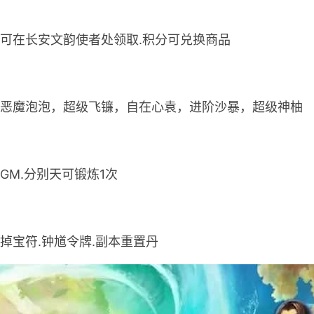
，可在长安文韵使者处领取.积分可兑换商品
。恶魔泡泡，超级飞镰，自在心袁，进阶沙暴，超级神柚
炼GM.分别天可锻炼1次
掉宝符.钟馗令牌.副本重置丹