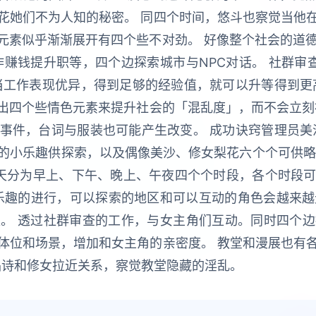
花她们不为人知的秘密。 同四个时间，悠斗也察觉当他
元素似乎渐渐展开有四个些不对劲。 好像整个社会的道德
作赚钱提升职等，四个边探索城市与NPC对话。 社群审
当工作表现优异，得到足够的经验值，就可以升等得到更
出四个些情色元素来提升社会的「混乱度」，而不会立刻被
事件，台词与服装也可能产生改变。 成功诀窍管理员美
的小乐趣供探索，以及偶像美沙、修女梨花六个个可供略角
各天分为早上、下午、晚上、午夜四个个时段，各个时段
着乐趣的进行，可以探索的地区和可以互动的角色会越来越
。 透过社群审查的工作，与女主角们互动。同时四个
体位和场景，增加和女主角的亲密度。 教堂和漫展也有
唱诗和修女拉近关系，察觉教堂隐藏的淫乱。