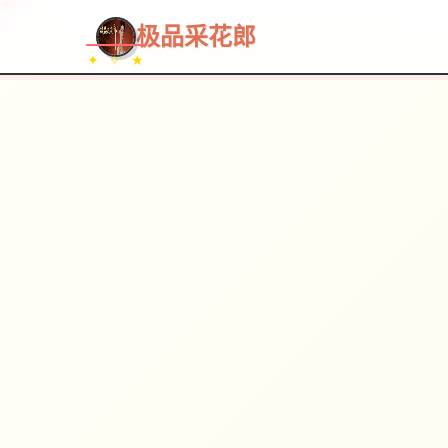
极品采花郎
✦ ✧ ★