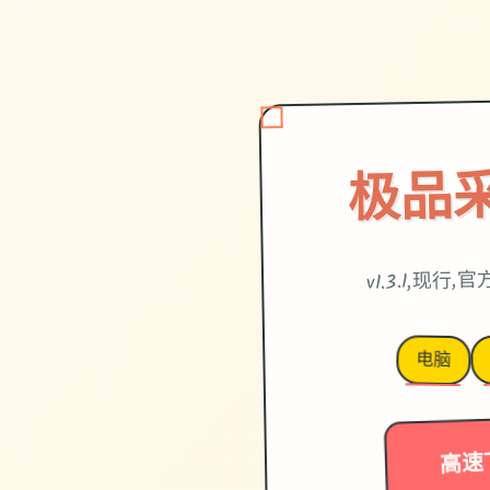
极品
v1.3.1,现行
电脑
高速