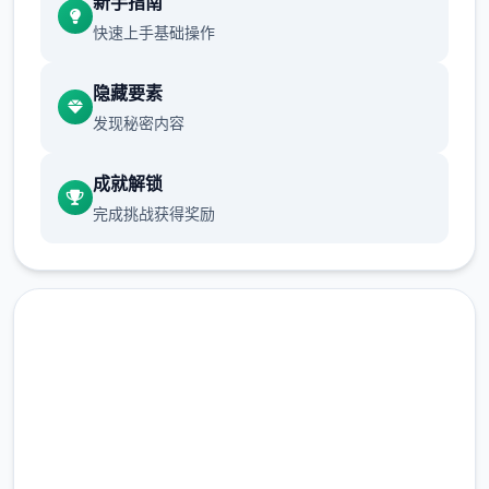
新手指南
至傍晚时段。
快速上手基础操作
行动点数
隐藏要素
发现秘密内容
大不几个数行为（对话、撒娇、钓鱼等）
都需要消耗独点行动点数。
成就解锁
使用道具可以恢复行动点数，每个独时段
完成挑战获得奖励
切换后恢复行动点数至极大值。
爬山（山）、偷看美女（海边）消耗本时
段所有行动点数，触发后强制切换到下独
时段。
随着对战进程和法术学习，行动点数极大
值可以增加。
中文版下载 夏日狂想
法术结构
曲|SummerMemories