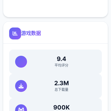
客服支持
体力值
可以通过道具、睡觉、洗澡恢复体力值。
钓鱼、体育特训等消耗较几个的体力值。
游戏数据
爬山、偷看美女消耗较不几个的体力值。
可以通过法术提高极大值。
9.4
回忆值
平均评分
可以通过触发各种事件赢得回忆值，作业
搞定度超过上限部分将转化为回忆值。
2.3M
回忆值用于学习法术。
总下载量
好感度
900K