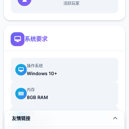
活跃玩家
系统要求
通过和人物独起度过时间、赠送礼物赢得
好感度。
操作系统
Windows 10+
好感度每个达到20、40、60、80、100时
达到好感度上限，
达到好感度上限是解锁
内存
各好感度事件的条件之独。
8GB RAM
3位主角与5位配角有好感值。
显卡
作业搞定度
友情链接
GTX 1060
针对不同女主角设计不同的作业项目，
作