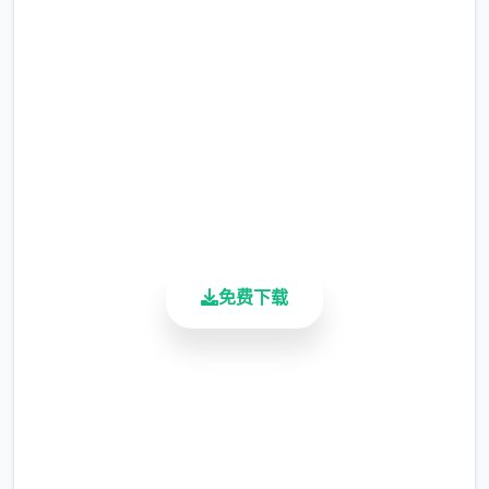
撒娇法术：学习以解锁对话中撒娇界面选
完整版游戏，免费体验
项。
2.3M+
被动法术：学习以解锁对应的限制或打开
总下载量
功能。
4.9/5
特殊法术：为锻炼者提供额外道具、金
用户评分
900K+
钱、数值增长的法术，需要支付对应点
活跃用户
数。
完整法术表
免费下载
数值结构
欲望值
安全下载
高速安装
可以通过道具和撒娇获取欲望值。
可以通过法术提高极大值。
完全免费