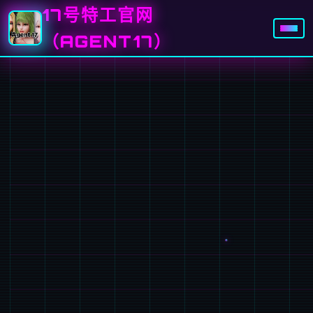
17号特工官网
（AGENT17）