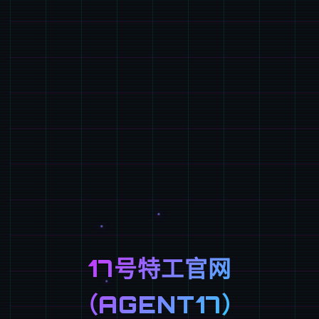
17号特工官网
（AGENT17）